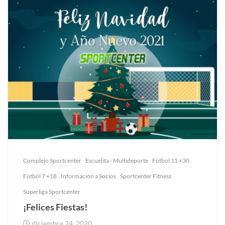
Complejo Sportcenter
Escuelita - Multideporte
Fútbol 11 +30
Fútbol 7 +18
Información a Socios
Sportcenter Fitness
Superliga Sportcenter
¡Felices Fiestas!
diciembre 24, 2020