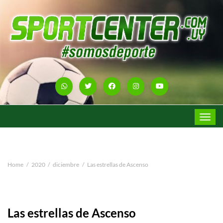
Toggle
navigat
Home
2020
diciembre
Las estrellas de Ascenso
Las estrellas de Ascenso