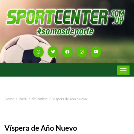
Toggle
navigat
Home
2020
diciembre
Víspera de Año Nuevo
Víspera de Año Nuevo