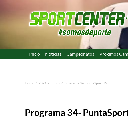
Inicio
Noticias
Campeonatos
Próximos Cam
Home
2021
enero
Programa 34- PuntaSport TV
Programa 34- PuntaSpor