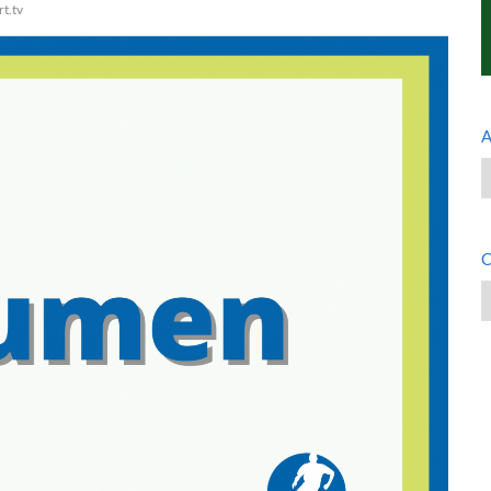
t.tv
A
A
C
C