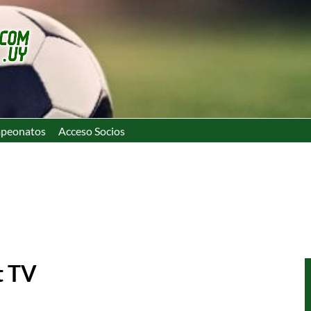
peonatos
Acceso Socios
t TV