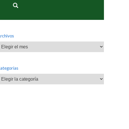
rchivos
rchivos
ategorías
ategorías