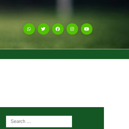
Search
for: