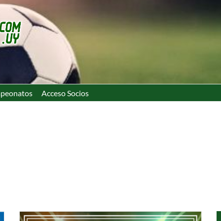
peonatos
Acceso Socios