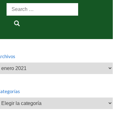
Search
for:
rchivos
rchivos
ategorías
ategorías