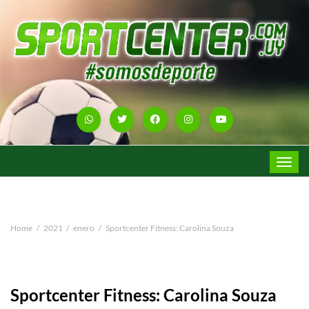
Toggle
navigat
Home
2021
enero
Sportcenter Fitness: Carolina Souza
Sportcenter Fitness: Carolina Souza