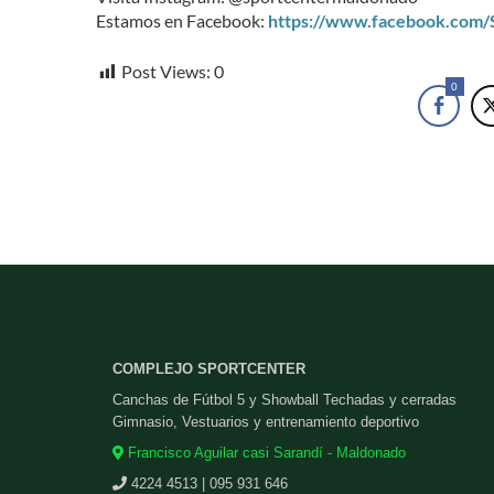
Estamos en Facebook:
https://www.facebook.com
Post Views:
0
0
COMPLEJO SPORTCENTER
Canchas de Fútbol 5 y Showball Techadas y cerradas
Gimnasio, Vestuarios y entrenamiento deportivo
Francisco Aguilar casi Sarandí - Maldonado
4224 4513 | 095 931 646