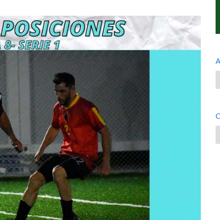
A
A
C
C