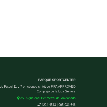
PARQUE SPORTCENTER
 de Fútbol 11 y 7 en césped sintético FIFA APPROVED
Complejo de la Liga Seniors
Av. Aiguá casi Perimetral de Maldonado
4224 4513 | 095 931 646