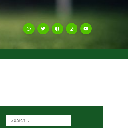
Search
for: