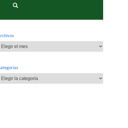
rchivos
rchivos
ategorías
ategorías