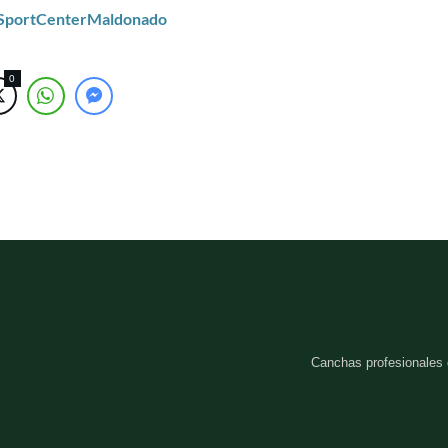
/SportCenterMaldonado
0
Canchas profesionales