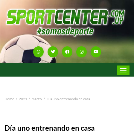
Toggle
navigat
Home
2021
marzo
Día uno entrenando en casa
Día uno entrenando en casa