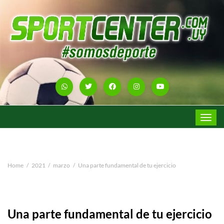
Toggle
navigat
Home
2021
marzo
Una parte fundamental de tu ejercicio
Una parte fundamental de tu ejercicio