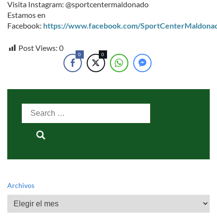
Visita Instagram: @sportcentermaldonado
Estamos en
Facebook:
https://www.facebook.com/SportCenterMaldona
Post Views:
0
0
0
Search
for:
Archivos
Archivos