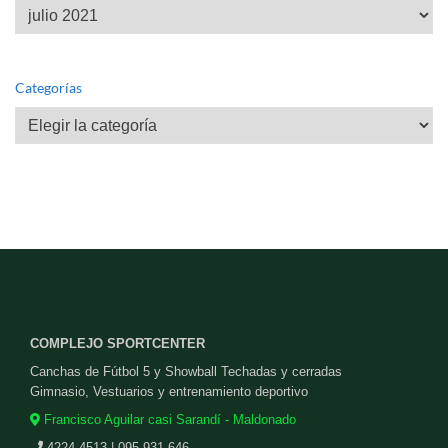
Archivos
Categorías
Categorías
COMPLEJO SPORTCENTER
Canchas de Fútbol 5 y Showball Techadas y cerradas
Gimnasio, Vestuarios y entrenamiento deportivo
Francisco Aguilar casi Sarandí - Maldonado
4224 4513 | 095 931 646