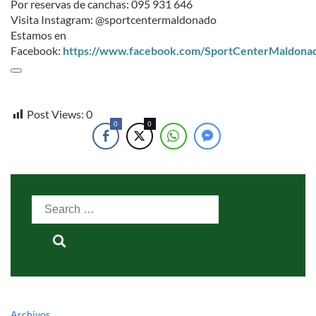
Por reservas de canchas: 095 931 646
Visita Instagram: @sportcentermaldonado
Estamos en
Facebook:
https://www.facebook.com/SportCenterMaldona
Post Views:
0
0
0
Search
for:
Archivos