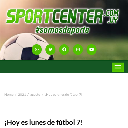
Toggle
navigat
Home
2021
agosto
¡Hoy es lunes de fútbol 7!
¡Hoy es lunes de fútbol 7!