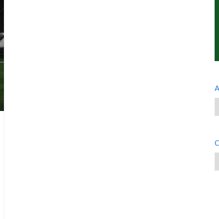
A
A
C
C