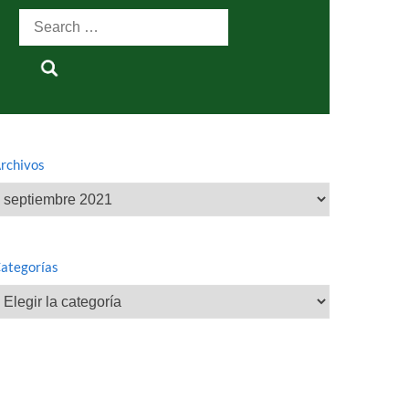
Search
for:
rchivos
rchivos
ategorías
ategorías