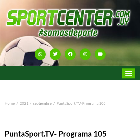
Toggle
navigat
Home
2021
septiembre
PuntaSport.TV- Programa 105
PuntaSport.TV- Programa 105