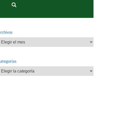
rchivos
rchivos
ategorías
ategorías