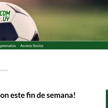
peonatos
Acceso Socios
semana!
ron este fin de semana!