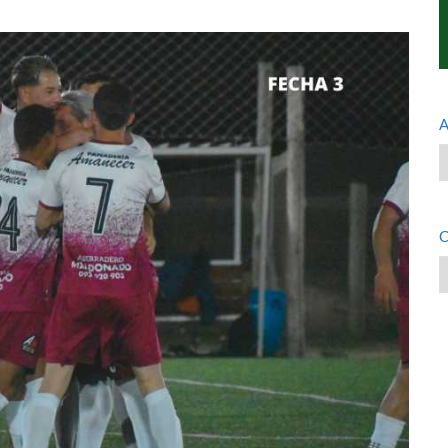
A
A
C
C