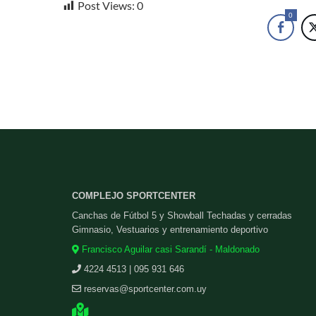
Post Views:
0
0
COMPLEJO SPORTCENTER
Canchas de Fútbol 5 y Showball Techadas y cerradas
Gimnasio, Vestuarios y entrenamiento deportivo
Francisco Aguilar casi Sarandí - Maldonado
4224 4513 | 095 931 646
reservas@sportcenter.com.uy