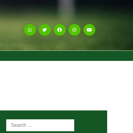
Search
for: