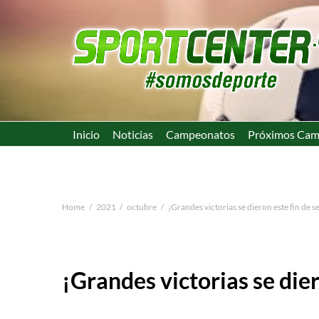
Inicio
Noticias
Campeonatos
Próximos Cam
Home
2021
octubre
¡Grandes victorias se dieron este fin de 
¡Grandes victorias se die