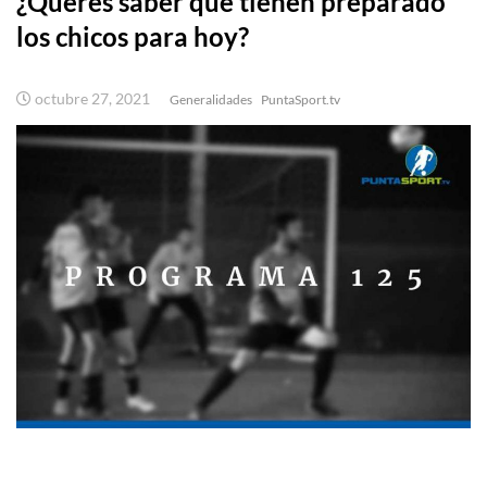
¿Querés saber qué tienen preparado
los chicos para hoy?
octubre 27, 2021
Generalidades
PuntaSport.tv