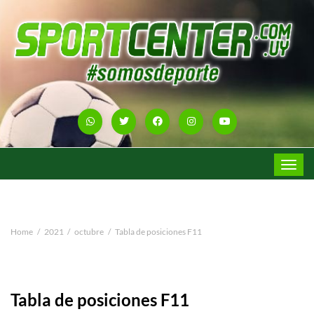
Toggle
navigat
Home
2021
octubre
Tabla de posiciones F11
Tabla de posiciones F11