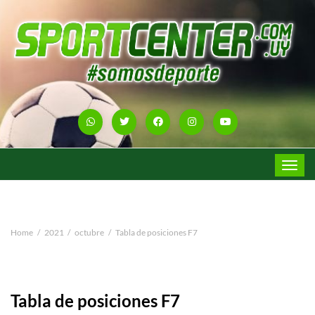
Toggle
navigat
Home
2021
octubre
Tabla de posiciones F7
Tabla de posiciones F7