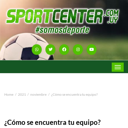
Toggle
navigat
Home
2021
noviembre
¿Cómo se encuentra tu equipo?
¿Cómo se encuentra tu equipo?