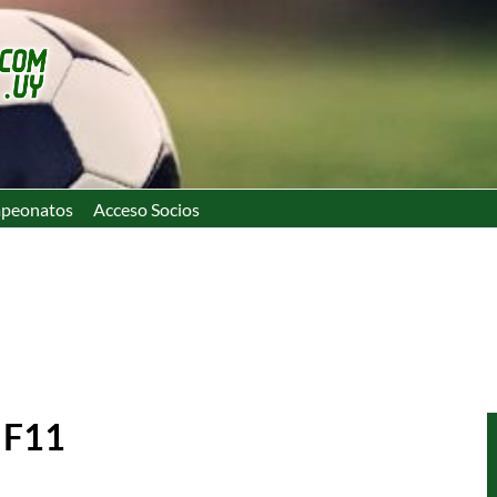
peonatos
Acceso Socios
n F11