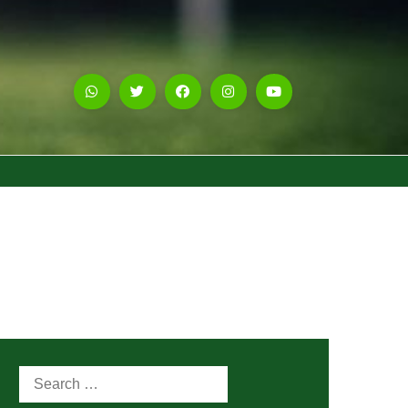
Search
for: