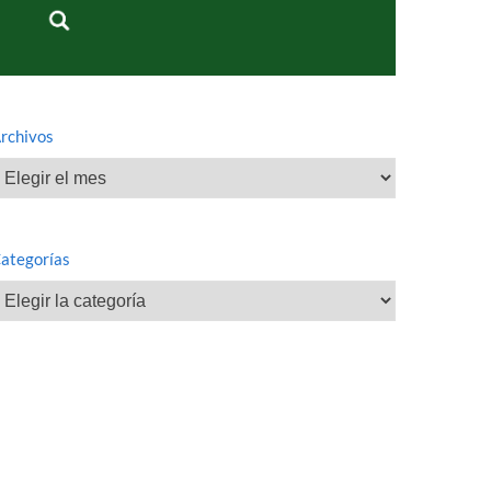
rchivos
rchivos
ategorías
ategorías