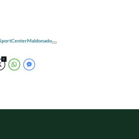
/SportCenterMaldonado
0