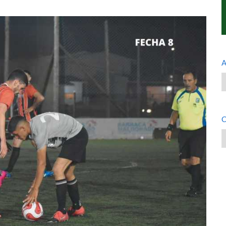
A
A
C
C