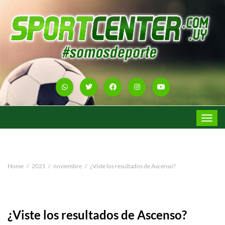
Toggle
navigat
Home
2021
noviembre
¿Viste los resultados de Ascenso?
¿Viste los resultados de Ascenso?