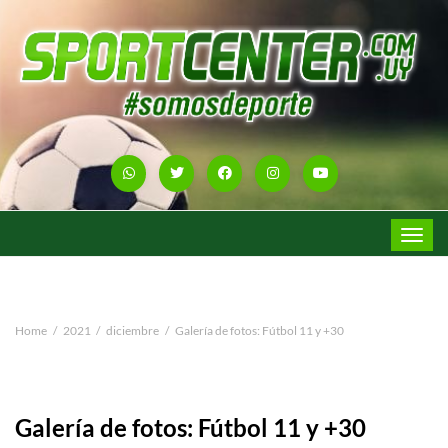
Toggle
navigat
Home
2021
diciembre
Galería de fotos: Fútbol 11 y +30
Galería de fotos: Fútbol 11 y +30