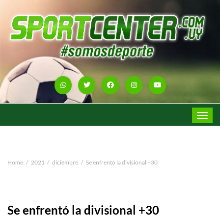
Toggle
navigat
Home
2021
diciembre
Se enfrentó la divisional +30
Se enfrentó la divisional +30