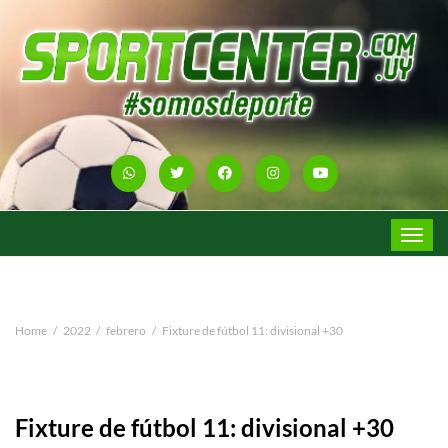
Toggle
navigat
Home
2022
febrero
Fixture de fútbol 11: divisional +30
Fixture de fútbol 11: divisional +30