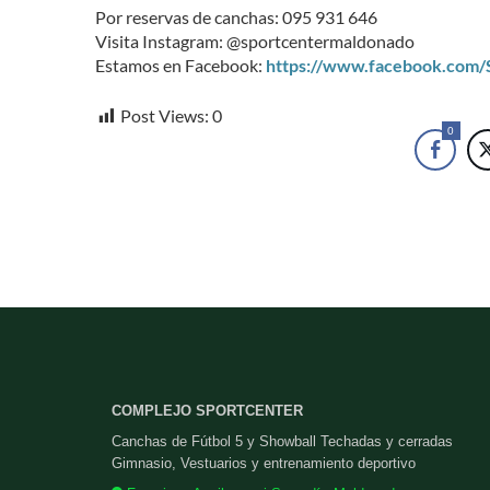
Por reservas de canchas: 095 931 646
Visita Instagram: @sportcentermaldonado
Estamos en Facebook:
https://www.facebook.com
Post Views:
0
0
COMPLEJO SPORTCENTER
Canchas de Fútbol 5 y Showball Techadas y cerradas
Gimnasio, Vestuarios y entrenamiento deportivo