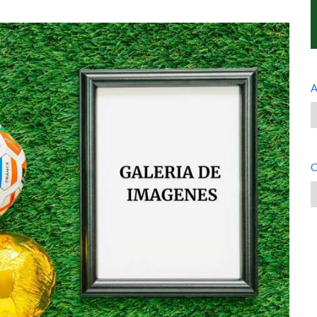
A
A
C
C