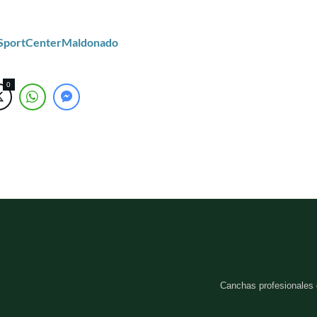
/SportCenterMaldonado
0
Canchas profesionales