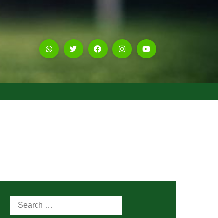
Search
for: