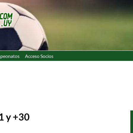
peonatos
Acceso Socios
11 y +30