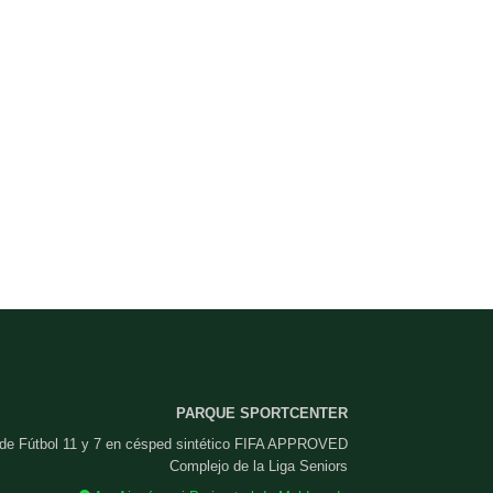
PARQUE SPORTCENTER
 de Fútbol 11 y 7 en césped sintético FIFA APPROVED
Complejo de la Liga Seniors