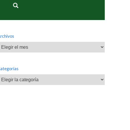
rchivos
rchivos
ategorías
ategorías