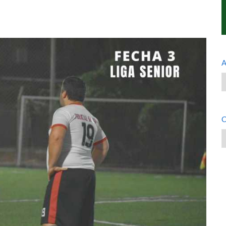
A
A
C
C