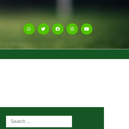
Search
for: