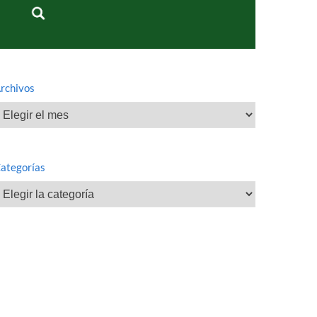
rchivos
rchivos
ategorías
ategorías