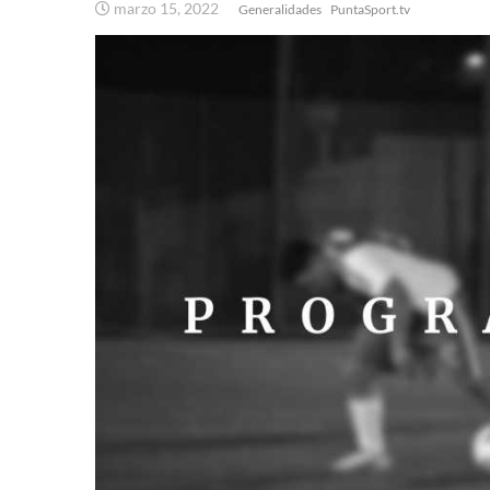
marzo 15, 2022
Generalidades
PuntaSport.tv