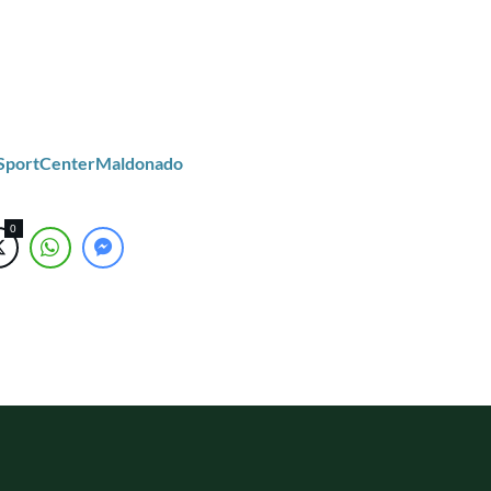
/SportCenterMaldonado
0