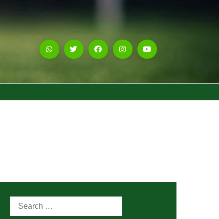
Search
for: