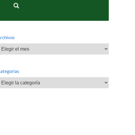
rchivos
rchivos
ategorías
ategorías