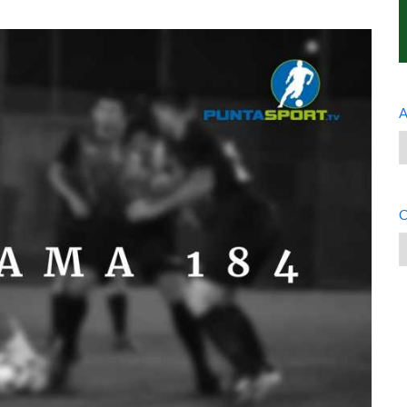
A
A
C
C