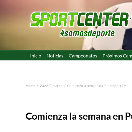
Inicio
Noticias
Campeonatos
Próximos Cam
Home
2022
marzo
Comienza la semana en PuntaSport.TV
Comienza la semana en P