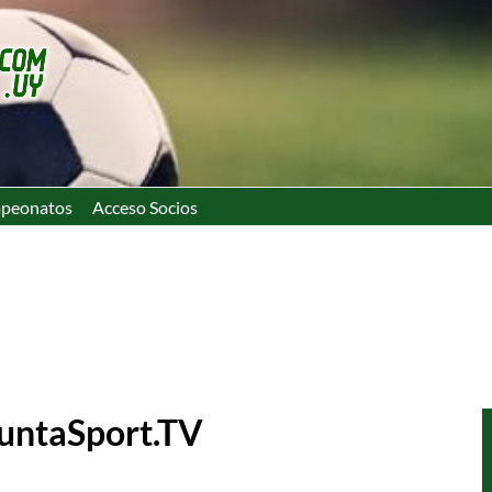
peonatos
Acceso Socios
untaSport.TV