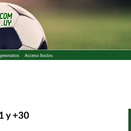
peonatos
Acceso Socios
11 y +30