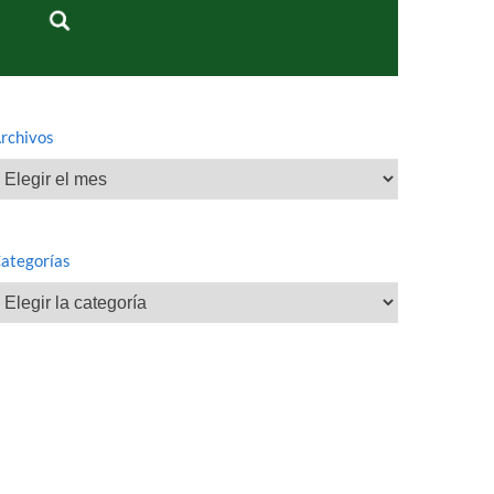
rchivos
rchivos
ategorías
ategorías