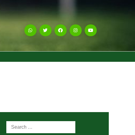
Search
for: