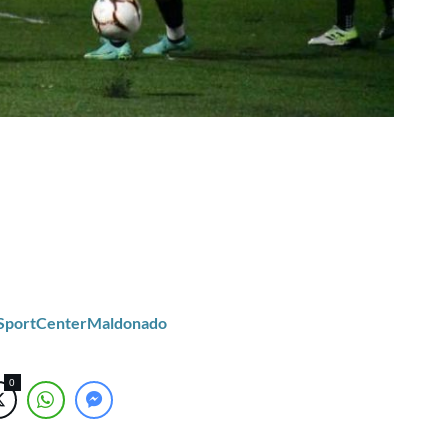
/SportCenterMaldonado
0