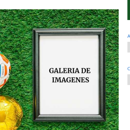
A
A
C
C