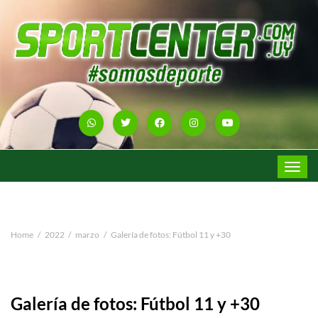
Toggle
navigat
Home
2022
marzo
Galería de fotos: Fútbol 11 y +30
Galería de fotos: Fútbol 11 y +30