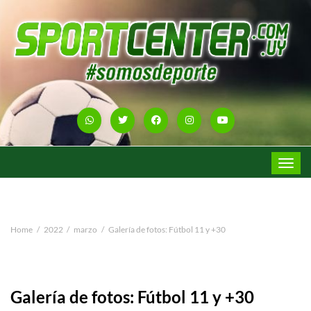
Toggle
navigat
Home
2022
marzo
Galería de fotos: Fútbol 11 y +30
Galería de fotos: Fútbol 11 y +30