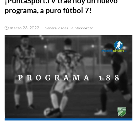
¡PuntaSport.TV trae hoy un nuevo
programa, a puro fútbol 7!
marzo 23, 2022
Generalidades
PuntaSport.tv