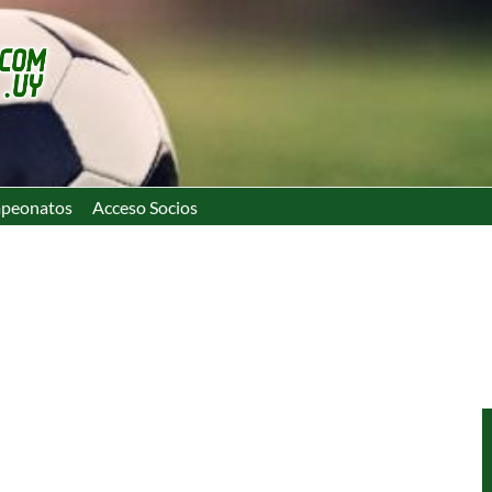
peonatos
Acceso Socios