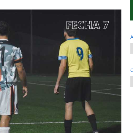
A
A
C
C