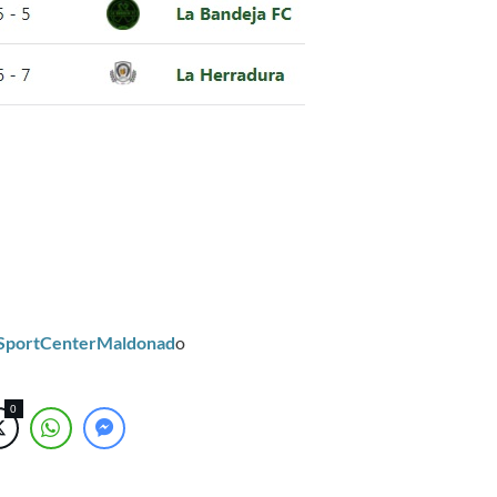
/SportCenterMaldonad
o
0