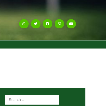
Search
for: