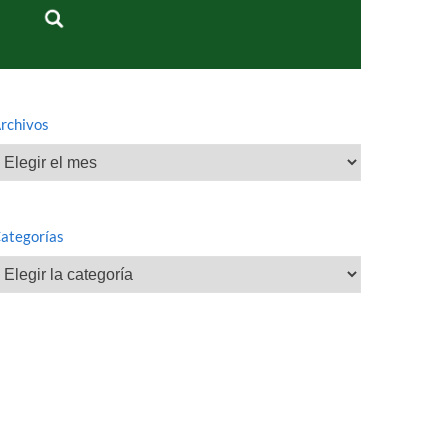
rchivos
rchivos
ategorías
ategorías