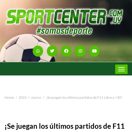
Toggle
navigat
Home
2022
marzo
¡Se juegan los últimos partidos de F11 Libre y +30!
¡Se juegan los últimos partidos de F11