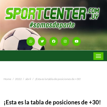
Toggle
navigat
Home
2022
abril
¡Esta es la tabla de posiciones de +30!
¡Esta es la tabla de posiciones de +30!