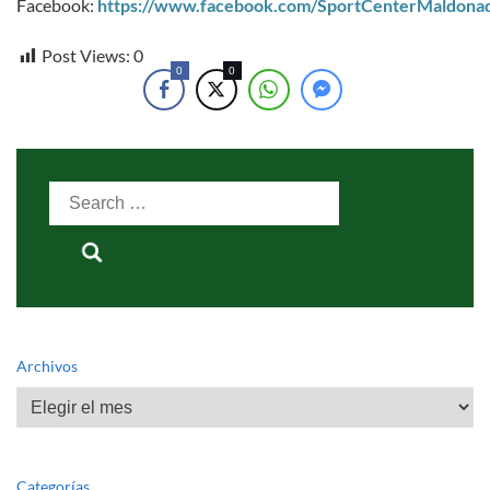
Facebook:
https://www.facebook.com/SportCenterMaldona
Post Views:
0
0
0
Search
for:
Archivos
Archivos
Categorías