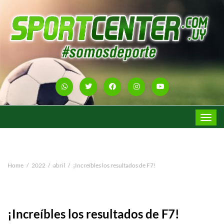
Toggle
navigat
Home
2022
abril
¡Increíbles los resultados de F7!
¡Increíbles los resultados de F7!