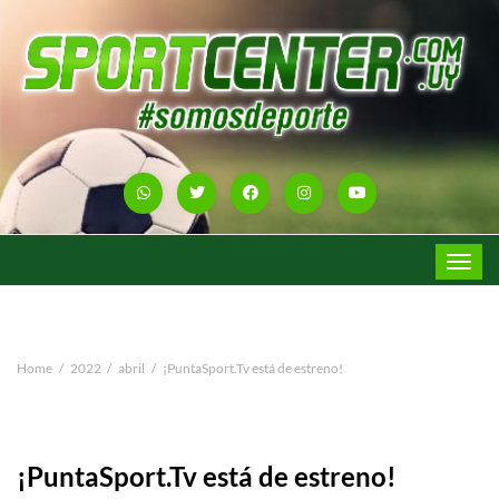
Toggle
navigat
Home
2022
abril
¡PuntaSport.Tv está de estreno!
¡PuntaSport.Tv está de estreno!