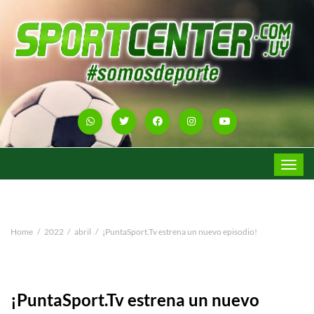
Toggle
navigat
Home
2022
abril
¡PuntaSport.Tv estrena un nuevo episodio!
¡PuntaSport.Tv estrena un nuevo