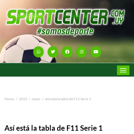
Toggle
navigat
Home
2022
mayo
Así está la tabla de F11 Serie 1
Así está la tabla de F11 Serie 1