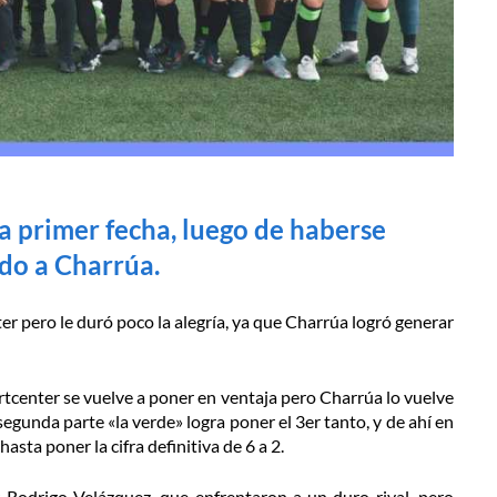
la primer fecha, luego de haberse
do a Charrúa.
pero le duró poco la alegría, ya que Charrúa logró generar
rtcenter se vuelve a poner en ventaja pero Charrúa lo vuelve
segunda parte «la verde» logra poner el 3er tanto, y de ahí en
asta poner la cifra definitiva de 6 a 2.
 Rodrigo Velázquez, que enfrentaron a un duro rival, pero