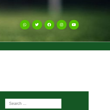
Search
for: