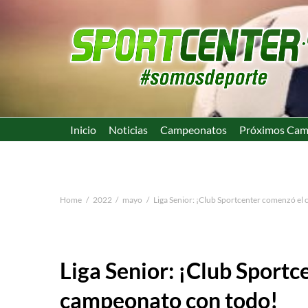
Inicio
Noticias
Campeonatos
Próximos Cam
Home
2022
mayo
Liga Senior: ¡Club Sportcenter comenzó el
Liga Senior: ¡Club Sportc
campeonato con todo!