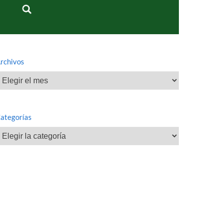
rchivos
rchivos
ategorías
ategorías