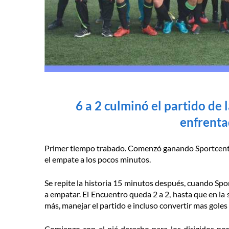
6 a 2 culminó el partido de 
enfrenta
Primer tiempo trabado. Comenzó ganando Sportcenter 
el empate a los pocos minutos.
Se repite la historia 15 minutos después, cuando Spo
a empatar. El Encuentro queda 2 a 2, hasta que en la 
más, manejar el partido e incluso convertir mas goles h
Comienzo con el pié derecho para los dirigidos por