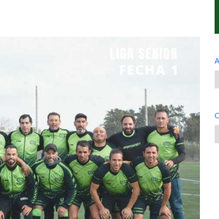
A
A
C
C