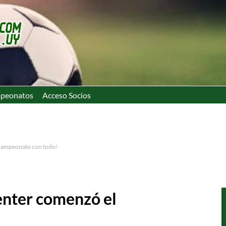
peonatos
Acceso Socios
 campeonato con todo!
enter comenzó el