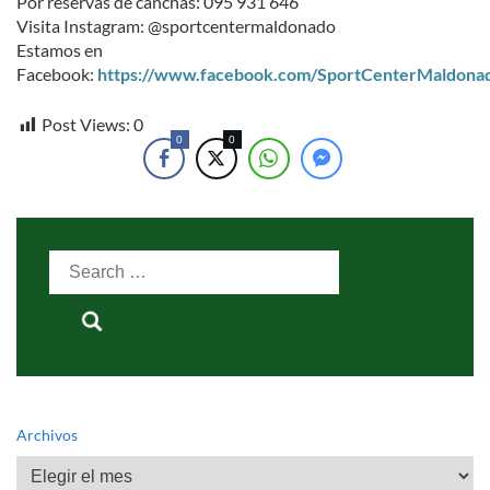
Por reservas de canchas: 095 931 646
Visita Instagram: @sportcentermaldonado
Estamos en
Facebook:
https://www.facebook.com/SportCenterMaldona
Post Views:
0
0
0
Search
for:
Archivos
Archivos