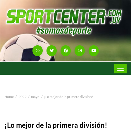
Toggle
navigat
Home
2022
mayo
¡Lo mejor de la primera división!
¡Lo mejor de la primera división!