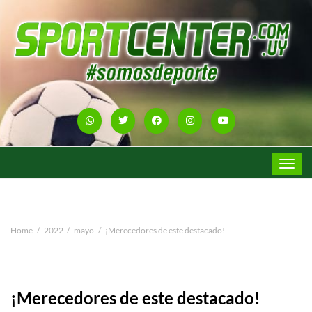
Toggle
navigat
Home
2022
mayo
¡Merecedores de este destacado!
¡Merecedores de este destacado!