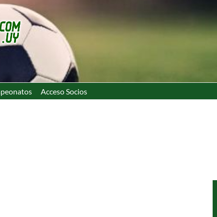
peonatos
Acceso Socios