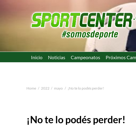
Inicio
Noticias
Campeonatos
Próximos Cam
Home
2022
mayo
¡No te lo podés perder!
¡No te lo podés perder!