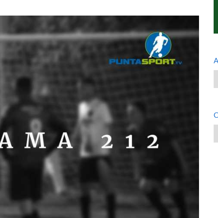
A
A
C
C