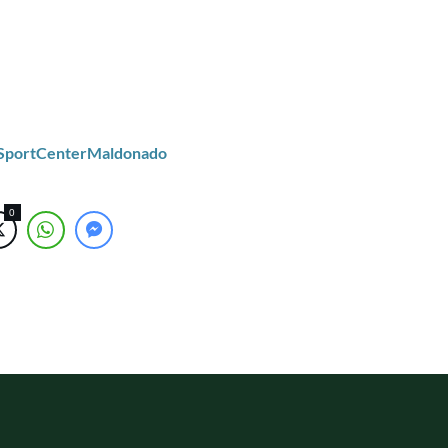
/SportCenterMaldonado
0