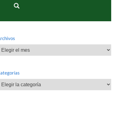
rchivos
rchivos
ategorías
ategorías