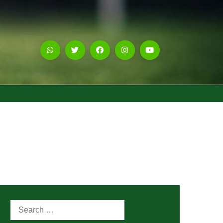
Search
for: