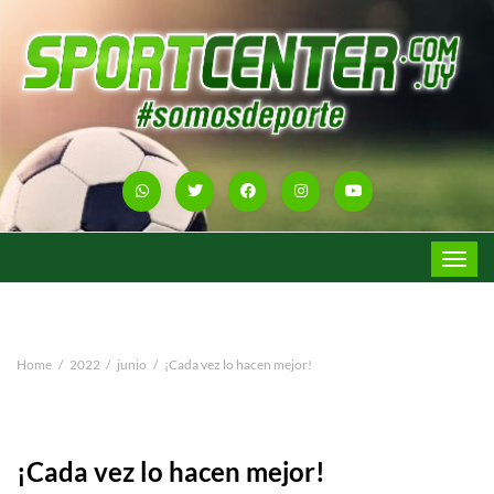
Toggle
navigat
Home
2022
junio
¡Cada vez lo hacen mejor!
¡Cada vez lo hacen mejor!