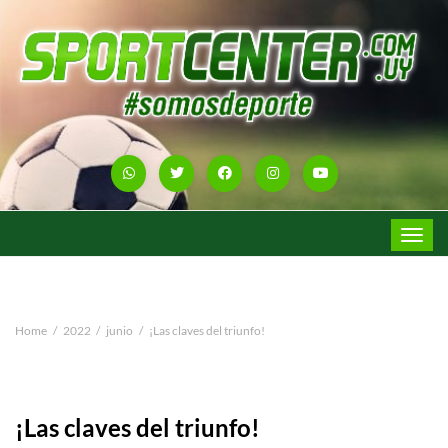
Toggle
navigat
Home
2022
junio
¡Las claves del triunfo!
¡Las claves del triunfo!