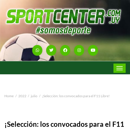
Toggle
navigat
Home
2022
julio
¡Selección: los convocados para el F11 Libre!
¡Selección: los convocados para el F11