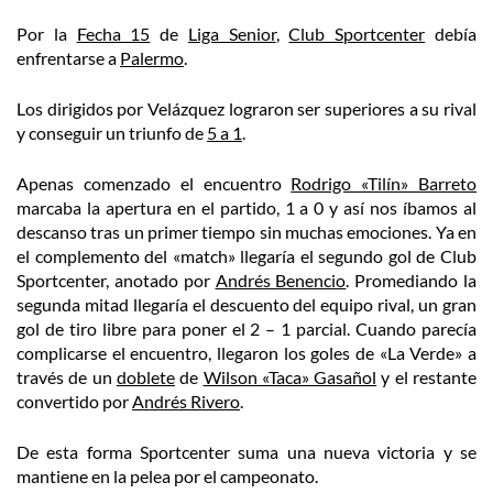
Por la
Fecha 15
de
Liga Senior
,
Club Sportcenter
debía
enfrentarse a
Palermo
.
Los dirigidos por Velázquez lograron ser superiores a su rival
y conseguir un triunfo de
5 a 1
.
Apenas comenzado el encuentro
Rodrigo «Tilín» Barreto
marcaba la apertura en el partido, 1 a 0 y así nos íbamos al
descanso tras un primer tiempo sin muchas emociones. Ya en
el complemento del «match» llegaría el segundo gol de Club
Sportcenter, anotado por
Andrés Benencio
. Promediando la
segunda mitad llegaría el descuento del equipo rival, un gran
gol de tiro libre para poner el 2 – 1 parcial. Cuando parecía
complicarse el encuentro, llegaron los goles de «La Verde» a
través de un
doblete
de
Wilson «Taca» Gasañol
y el restante
convertido por
Andrés Rivero
.
De esta forma Sportcenter suma una nueva victoria y se
mantiene en la pelea por el campeonato.