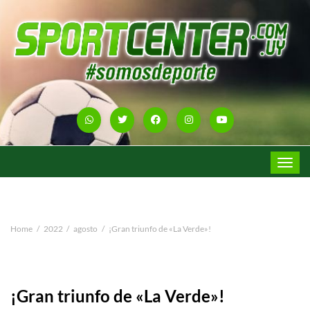
Toggle
navigat
Home
2022
agosto
¡Gran triunfo de «La Verde»!
¡Gran triunfo de «La Verde»!