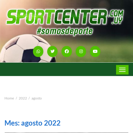
Toggle
navigat
Home
2022
agosto
Mes:
agosto 2022