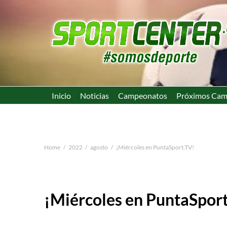
Inicio
Noticias
Campeonatos
Próximos Cam
Home
2022
agosto
¡Miércoles en PuntaSport.TV!
¡Miércoles en PuntaSpor