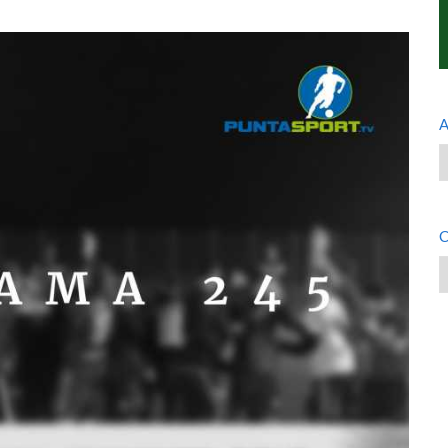
A
A
C
C