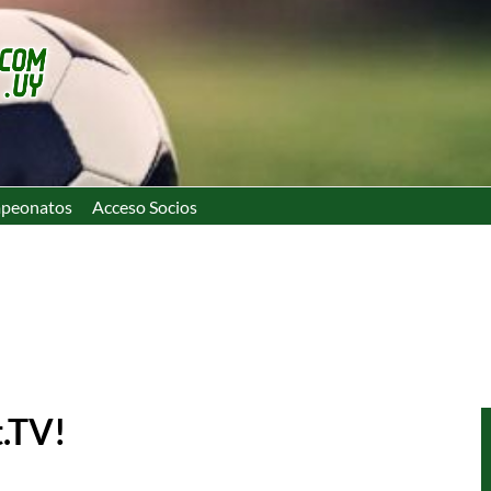
peonatos
Acceso Socios
t.TV!