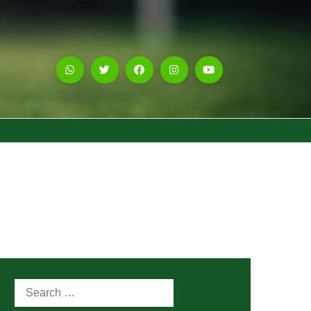
Search
for: