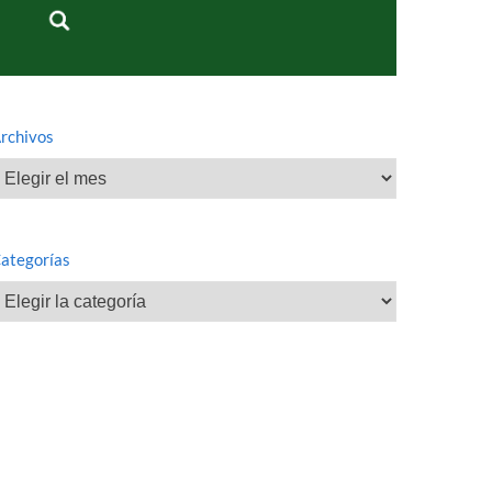
rchivos
rchivos
ategorías
ategorías