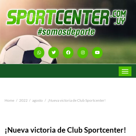
Toggle
navigat
Home
2022
agosto
¡Nueva victoria de Club Sportcenter!
¡Nueva victoria de Club Sportcenter!