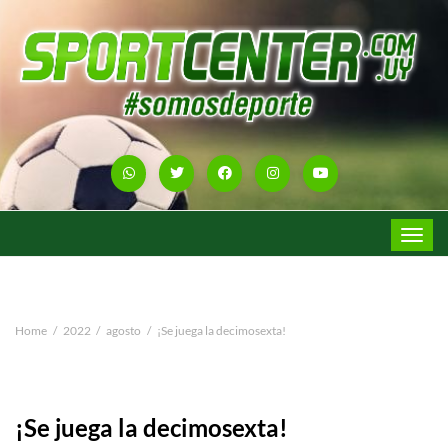
Toggle
navigat
Home
2022
agosto
¡Se juega la decimosexta!
¡Se juega la decimosexta!